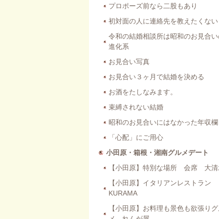
プロポーズ前なら二股もあり
初対面の人に連絡先を教えたくない
令和の結婚相談所は昭和のお見合い
進化系
お見合い写真
お見合い３ヶ月で結婚を決める
お酒をたしなみます。
束縛されない結婚
昭和のお見合いにはなかった年収欄
「心配」にご用心
小田原・箱根・湘南グルメデート
【小田原】特別な場所 会席 大清
【小田原】イタリアンレストラン
KURAMA
【小田原】お料理も景色も欲張りグ
メ れんが屋