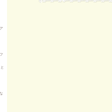
ア
フ
 と
庵
な