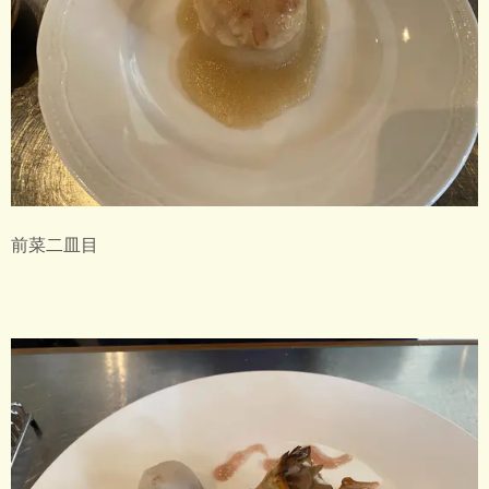
前菜二皿目